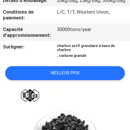
Détails d'emballage:
20kg/bag, 25kg/bag, 500kg/bag
Conditions de
L/C, T/T, Western Union,
CONTRÔLE
paiement:
DE
Capacité
30000tons/year
QUALITÉ
d'approvisionnement:
Surligner:
charbon actif granulaire à base de
CONTACTEZ-
charbon
,
carbone granulé
NOUS
MEILLEUR PRIX
NOUVELLES
PLAN
DU
SITE