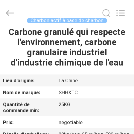
-
2026
Shanghai
Activated
Carbon
Charbon actif à base de charbon
Co.,Ltd..
All
Rights
Carbone granulé qui respecte
MAISON
Reserved.
l'environnement, carbone
PRODUITS
granulaire industriel
d'industrie chimique de l'eau
À
PROPOS
Lieu d'origine:
La Chine
DE
Nom de marque:
SHHXTC
NOUS
Quantité de
25KG
commande min:
VISITE
Prix:
negotiable
D'USINE