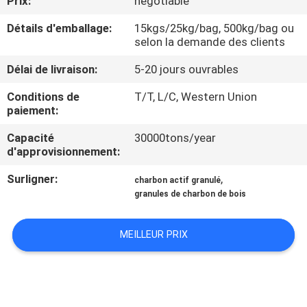
Prix:
negotiable
Détails d'emballage:
15kgs/25kg/bag, 500kg/bag ou
CONTRÔLE
selon la demande des clients
DE
Délai de livraison:
5-20 jours ouvrables
QUALITÉ
Conditions de
T/T, L/C, Western Union
paiement:
CONTACTEZ-
Capacité
30000tons/year
NOUS
d'approvisionnement:
Surligner:
,
charbon actif granulé
NOUVELLES
granules de charbon de bois
PLAN
MEILLEUR PRIX
DU
SITE