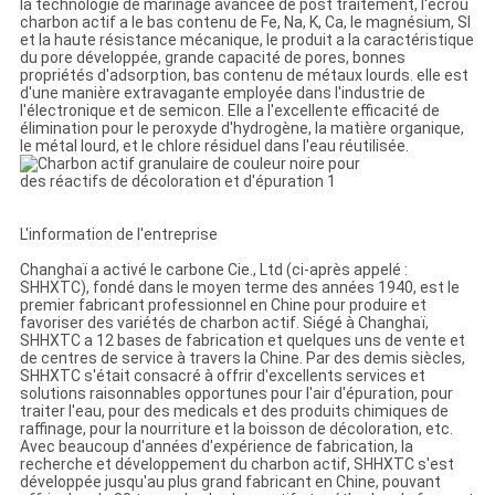
la technologie de marinage avancée de post traitement, l'écrou
charbon actif a le bas contenu de Fe, Na, K, Ca, le magnésium, SI
et la haute résistance mécanique, le produit a la caractéristique
du pore développée, grande capacité de pores, bonnes
propriétés d'adsorption, bas contenu de métaux lourds. elle est
d'une manière extravagante employée dans l'industrie de
l'électronique et de semicon. Elle a l'excellente efficacité de
élimination pour le peroxyde d'hydrogène, la matière organique,
le métal lourd, et le chlore résiduel dans l'eau réutilisée.
L'information de l'entreprise
Changhaï a activé le carbone Cie., Ltd (ci-après appelé :
SHHXTC), fondé dans le moyen terme des années 1940, est le
premier fabricant professionnel en Chine pour produire et
favoriser des variétés de charbon actif. Siégé à Changhaï,
SHHXTC a 12 bases de fabrication et quelques uns de vente et
de centres de service à travers la Chine. Par des demis siècles,
SHHXTC s'était consacré à offrir d'excellents services et
solutions raisonnables opportunes pour l'air d'épuration, pour
traiter l'eau, pour des medicals et des produits chimiques de
raffinage, pour la nourriture et la boisson de décoloration, etc.
Avec beaucoup d'années d'expérience de fabrication, la
recherche et développement du charbon actif, SHHXTC s'est
développée jusqu'au plus grand fabricant en Chine, pouvant