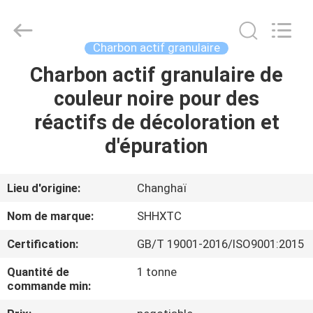
-
2026
Shanghai
Activated
Carbon
Charbon actif granulaire
Co.,Ltd..
All
Rights
Charbon actif granulaire de
MAISON
Reserved.
couleur noire pour des
PRODUITS
réactifs de décoloration et
d'épuration
À
PROPOS
Lieu d'origine:
Changhaï
DE
Nom de marque:
SHHXTC
NOUS
Certification:
GB/T 19001-2016/ISO9001:2015
Quantité de
1 tonne
VISITE
commande min:
D'USINE