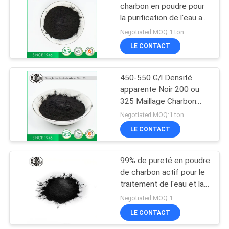
charbon en poudre pour
la purification de l'eau au
10
charbon actif 200 325
Negotiated MOQ:1 ton
Mesh
Noir de carbone
LE CONTACT
activé
450-550 G/l Densité
apparente Noir 200 ou
325 Maillage Charbon
actif en poudre Pour le
Negotiated MOQ:1 ton
traitement de l'eau
LE CONTACT
12
Charbon actif par
99% de pureté en poudre
de charbon actif pour le
récupération
traitement de l'eau et la
dissolvante
purification de l'air
Negotiated MOQ:1
LE CONTACT