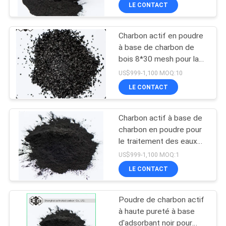
et des boissons
LE CONTACT
CONTRÔLE
Charbon actif en poudre
DE
40
à base de charbon de
QUALITÉ
bois 8*30 mesh pour la
Charbon actif en
purification des eaux
US$999-1,100 MOQ:10
poudre
usées
CONTACTEZ-
LE CONTACT
NOUS
Charbon actif à base de
charbon en poudre pour
NOUVELLES
le traitement des eaux
40
usées
US$999-1,100 MOQ:1
Charbon actif
PLAN
LE CONTACT
DU
granulaire
Poudre de charbon actif
SITE
à haute pureté à base
d'adsorbant noir pour