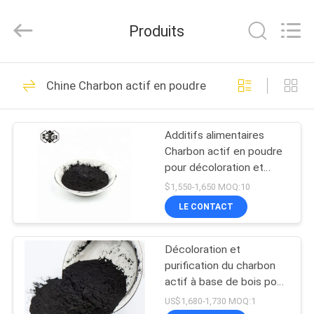
-
2026
Shanghai
Produits
Activated
Carbon
Co.,Ltd..
All
Rights
MAISON
77
Reserved.
Chine Charbon actif en poudre
Charbon actif à
PRODUITS
base de charbon
Additifs alimentaires
Charbon actif en poudre
À
pour décoloration et
PROPOS
purification
$1,550-1,650 MOQ:10
DE
LE CONTACT
76
NOUS
Charbon actif par
Décoloration et
purification du charbon
VISITE
Shell de noix de
actif à base de bois pour
l'industrie agroalimentaire
D'USINE
US$1,680-1,730 MOQ:1
coco