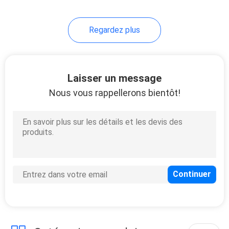
35
Regardez plus
Charbon actif à
base de bois
Laisser un message
Nous vous rappellerons bientôt!
11
Charbon actif par
nid d'abeilles