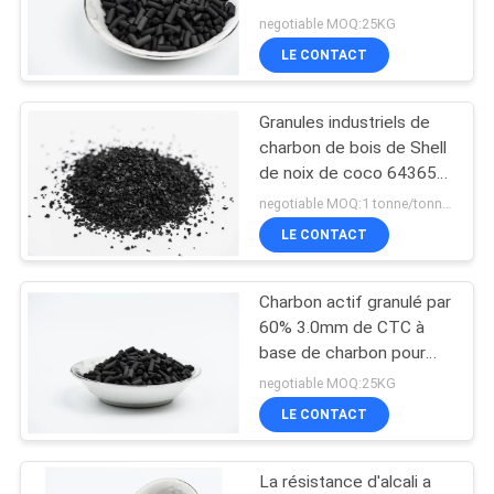
de 4mm
PRIVACY
negotiable MOQ:25KG
LE CONTACT
POLICY
Granules industriels de
charbon de bois de Shell
de noix de coco 64365
11 3 pour le °C de la
negotiable MOQ:1 tonne/tonnes
purification 600-1200
LE CONTACT
d'air
Charbon actif granulé par
60% 3.0mm de CTC à
base de charbon pour
l'adsorption d'oscillation
negotiable MOQ:25KG
de pression
LE CONTACT
La résistance d'alcali a