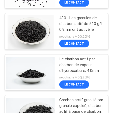
LE CONTACT
CONTRÔLE
430--Les granules de
DE
charbon actif de 510 g/l,
QUALITÉ
0.9mm ont activé le
charbon de bois de
negotiable MOQ:25KG
carbone
CONTACTEZ-
LE CONTACT
NOUS
Le charbon actif par
charbon de vapeur
NOUVELLES
d'hydrocarbure, 4.0mm a
granulé le charbon actif
negotiable MOQ:25KG
PLAN
LE CONTACT
DU
Charbon actif granulé par
SITE
granule expulsé, charbon
actif à base de charbon