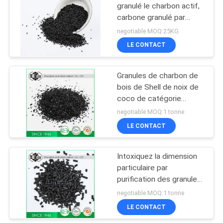
granulé le charbon actif,
carbone granulé par
1.5mm
negotiable MOQ:25KG
LE CONTACT
Granules de charbon de
bois de Shell de noix de
coco de catégorie
comestible pour la
negotiable MOQ:1 tonne
couleur de noir de fume-
LE CONTACT
cigarettes
Intoxiquez la dimension
particulaire par
purification des granules
4mm de charbon actif de
negotiable MOQ:1 tonne
disposition 450 - la
LE CONTACT
densité 550g/L