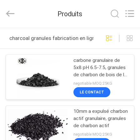
-
2026
Shanghai
Produits
Activated
Carbon
Co.,Ltd..
All
Rights
MAISON
Reserved.
charcoal granules fabrication en ligne
PRODUITS
carbone granulaire de
5x8 pH 6.5-7.5, granules
À
de charbon de bois de la
PROPOS
densité apparente 0.50-
negotiable MOQ:25KG
0.55g/Ml
DE
LE CONTACT
NOUS
10mm a expulsé charbon
actif granulaire, granules
VISITE
de charbon actif
D'USINE
negotiable MOQ:25KG