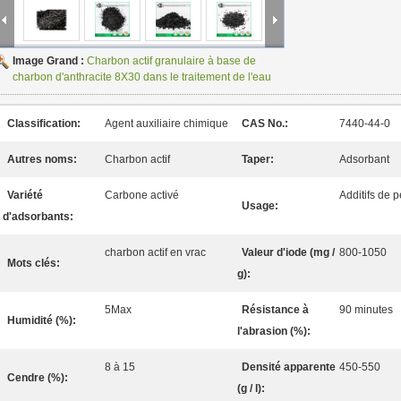
Image Grand :
Charbon actif granulaire à base de
charbon d'anthracite 8X30 dans le traitement de l'eau
Classification:
Agent auxiliaire chimique
CAS No.:
7440-44-0
Autres noms:
Charbon actif
Taper:
Adsorbant
Variété
Carbone activé
Additifs de p
Usage:
d'adsorbants:
charbon actif en vrac
Valeur d'iode (mg /
800-1050
Mots clés:
g):
5Max
Résistance à
90 minutes
Humidité (%):
l'abrasion (%):
8 à 15
Densité apparente
450-550
Cendre (%):
(g / l):