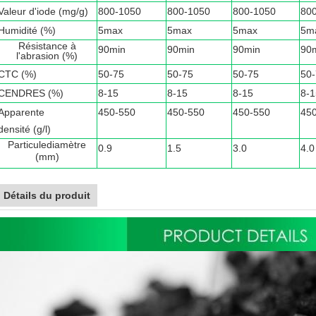
Valeur d'iode (mg/g)
800-1050
800-1050
800-1050
80
Humidité (%)
5max
5max
5max
5m
Résistance à
90min
90min
90min
90
l'abrasion (%)
CTC (%)
50-75
50-75
50-75
50
CENDRES (%)
8-15
8-15
8-15
8-1
Apparente
450-550
450-550
450-550
45
densité (g/l)
Particule
diamètre
0.9
1.5
3.0
4.0
(
mm)
Détails du produit