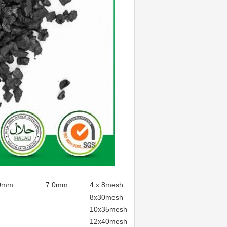
0mm
7.0mm
4 x 8mesh
8x30mesh
10x35mesh
12x40mesh