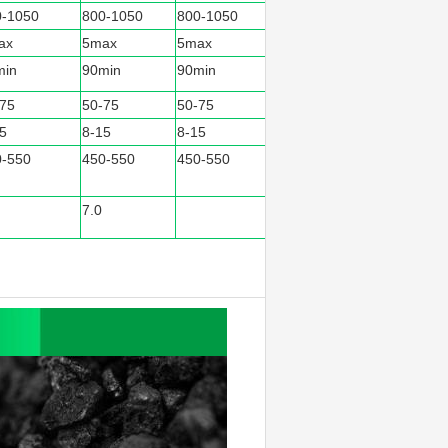
0-1050
800-1050
800-1050
ax
5max
5max
min
90min
90min
-75
50-75
50-75
5
8-15
8-15
0-550
450-550
450-550
7.0