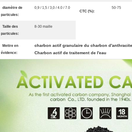
diamètre de
0,9 / 1,5 / 3,0 / 4.0 / 7.0
50-75
CTC (%):
particules:
Taille des
8-30 maille
particules:
charbon actif granulaire du charbon d'anthracit
Mettre en
Charbon actif de traitement de l'eau
évidence: