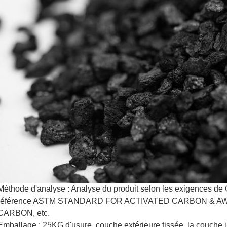
Méthode d'analyse : Analyse du produit selon les exigences d
référence ASTM STANDARD FOR ACTIVATED CARBON & 
CARBON, etc.
Emballage : 25KG d'usure, couche extérieure tissée, la couche in