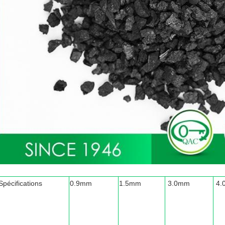
Spécifications
0.9mm
1.5mm
3.0mm
4.