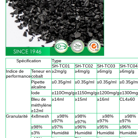
Spécification
Type
SH-TC01
SH-TC02
SH-TC03
SH-TC04
Indice de
Teneur en
≥2mg/g
≥4mg/g
≥6mg/g
≥6mg/g
performance
cobalt
Pipette
≥0.35g/ml
≥0.35g/ml
≥0.35g/ml
≥0.35g/m
alcaline
Iode
≥110Omg/g
≥1150mg/g
≥1200mg/g
≥1300mg
Bleu de
≥14ml
≥15ml
≥16ml
CL4≥60
méthylène
≥12ml
Granularité
4x8mesh
≥98%
≥98%
≥98%
≥98%
≥97%
≥97%
≥97%
≥97%
≥98%
≥97%
≥96%
≥95%
≥96%
≤3%
Humidité
Humidité
Humidité
Humidité