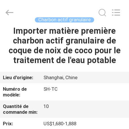
-
2026
Shanghai
Activated
Carbon
Charbon actif granulaire
Co.,Ltd..
All
Rights
Importer matière première
MAISON
Reserved.
charbon actif granulaire de
PRODUITS
coque de noix de coco pour le
traitement de l'eau potable
À
PROPOS
Lieu d'origine:
Shanghai, Chine
DE
Numéro de
SH-TC
NOUS
modèle:
Quantité de
10
commande min:
VISITE
D'USINE
Prix:
US$1,680-1,888