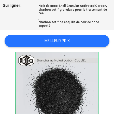
Surligner:
,
Noix de coco Shell Granular Activated Carbon
charbon actif granulaire pour le traitement de
CONTRÔLE
l'eau
,
DE
charbon actif de coquille de noix de coco
importé
QUALITÉ
MEILLEUR PRIX
CONTACTEZ-
NOUS
NOUVELLES
PLAN
DU
SITE