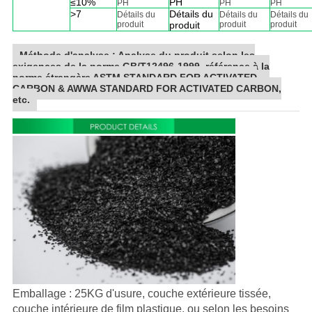
≤10%
PH
PH
PH
PH
>7
Détails du
Détails du
Détails du
Détails du
produit
produit
produit
produit
Méthode d'analyse : Analyse du produit selon les
exigences de la norme GB/T12496-1999, référence à la
norme étrangère ASTM STANDARD FOR ACTIVATED
CARBON & AWWA STANDARD FOR ACTIVATED CARBON,
etc.
Emballage : 25KG d'usure, couche extérieure tissée,
couche intérieure de film plastique, ou selon les besoins